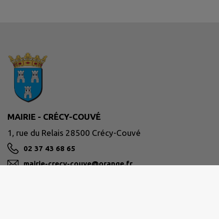
MAIRIE - CRÉCY-COUVÉ
1, rue du Relais 28500 Crécy-Couvé
02 37 43 68 65
mairie-crecy-couve@orange.fr
M'Y RENDRE
www.crecy-couve.fr/