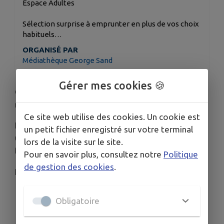
Espace Adultes
Sélection surprise à emprunter en plus de vos choix
habituels…
ORGANISÉ PAR
Médiathèque George Sand
Gérer mes cookies 🍪
C’est officiel : les sacs été sont de retour à la
médiathèque !
Ce site web utilise des cookies. Un cookie est
Et cette année, l’espace Adultes vous a préparé
un petit fichier enregistré sur votre terminal
une sélection surprise sur un thème universel… la
lors de la visite sur le site.
famille.
Pour en savoir plus, consultez notre
Politique
de gestion des cookies
.
Parce qu’une famille, c’est un savant mélange de :
adultes débordés persuadés de maîtriser la
Obligatoire
situation,
enfants sous sucre en négociation