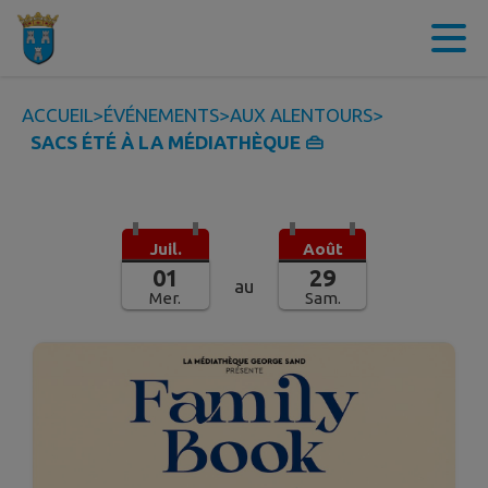
Contenu
Menu
Recherche
Pied de page
ACCUEIL
>
ÉVÉNEMENTS
>
AUX ALENTOURS
>
SACS ÉTÉ À LA MÉDIATHÈQUE 👜
Juil.
Août
01
29
au
Mer.
Sam.