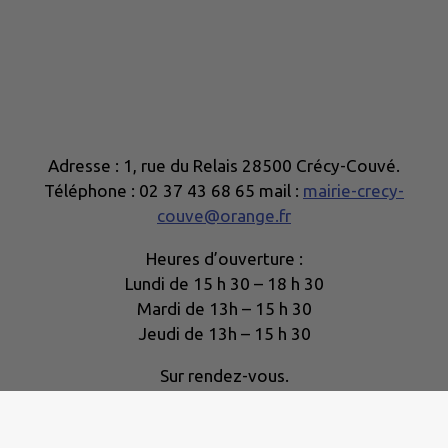
Adresse : 1, rue du Relais 28500 Crécy-Couvé.
Téléphone : 02 37 43 68 65 mail :
mairie-crecy-
couve@orange.fr
Heures d’ouverture :
Lundi de 15 h 30 – 18 h 30
Mardi de 13h – 15 h 30
Jeudi de 13h – 15 h 30
Sur rendez-vous.