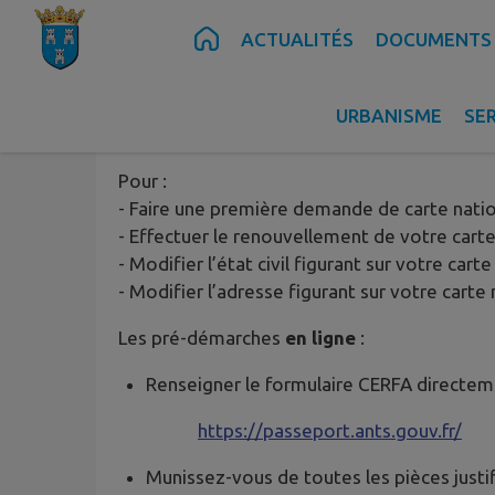
Contenu
Menu
Recherche
Pied de page
ACTUALITÉS
DOCUMENTS 
URBANISME
SE
Carte nationale d'identité -
Pour :
- Faire une première demande de carte natio
- Effectuer le renouvellement de votre carte
- Modifier l’état civil figurant sur votre cart
- Modifier l’adresse figurant sur votre carte
Les pré-démarches
en ligne
:
Renseigner le formulaire CERFA directemen
https://passeport.ants.gouv.fr/
Munissez-vous de toutes les pièces justif