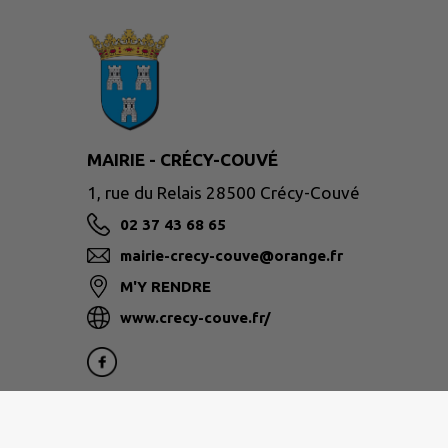
MAIRIE - CRÉCY-COUVÉ
1, rue du Relais 28500 Crécy-Couvé
02 37 43 68 65
mairie-crecy-couve@orange.fr
M'Y RENDRE
www.crecy-couve.fr/