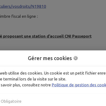
iculiers/vosdroits/N19810
mbre fiscal en ligne :
 proposant une station d’accueil CNI Passeport
Gérer mes cookies 🍪
web utilise des cookies. Un cookie est un petit fichier enre
e terminal lors de la visite sur le site.
 savoir plus, consultez notre
Politique de gestion des coo
Obligatoire
r/mairie-vernouillet-28/demarche-en-ligne/particulier/dem