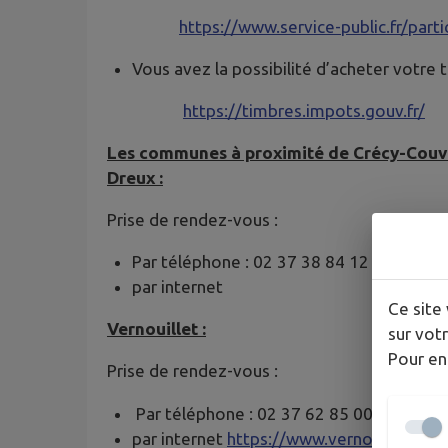
https://www.service-public.fr/part
Vous avez la possibilité d’acheter votre ti
https://timbres.impots.gouv.fr/
Les communes à proximité de Crécy-Couvé
Dreux :
Prise de rendez-vous :
Par téléphone : 02 37 38 84 12
par internet
Ce site 
Vernouillet :
sur votr
Pour en
Prise de rendez-vous :
Par téléphone : 02 37 62 85 00
par internet
https://www.vernouillet28.f