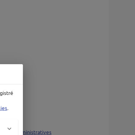
gistré
kies
.
arches-administratives