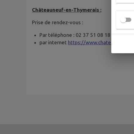
Châteauneuf-en-Thymerais :
Prise de rendez-vous :
Par téléphone : 02 37 51 08 18
par internet
https://www.chateauneuf-en-