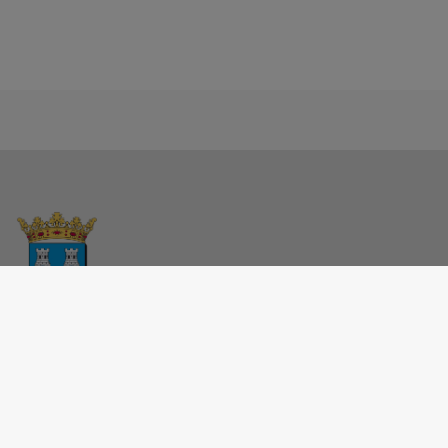
MAIRIE - CRÉCY-COUVÉ
1, rue du Relais 28500 Crécy-Couvé
02 37 43 68 65
mairie-crecy-couve@orange.fr